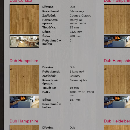
Dub Corsica
Dub Hampshi
Dřevina:
Dub
Počet lamel:
3-lamelový
Zatřídění:
Country, Classic
Povrchová
Matný lak,
úprava:
kartáčovaná
Tloušťka:
15 mm
Délka:
2423 mm
Šířka:
200 mm
Počet kusů v
6
balíku:
Dub Hampshire
Dub Hampshi
Dřevina:
Dub
Počet lamel:
1-lamelový
Zatřídění:
Country
Povrchová
Saténový lak
úprava:
Tloušťka:
15 mm
Délka:
1800, 2100, 2400
mm
Šířka:
187 mm
Počet kusů v
6
balíku:
Dub Hampshire
Dub Heidelbe
Dřevina:
Dub