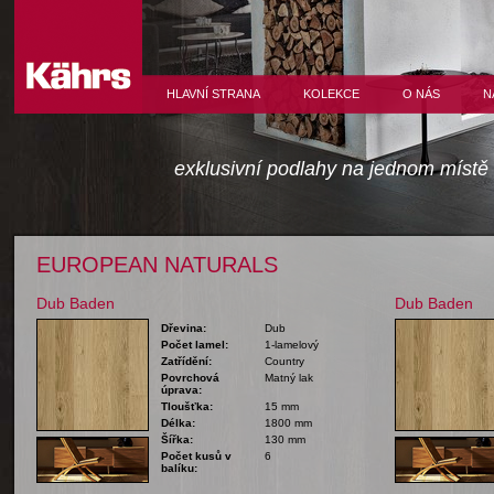
HLAVNÍ STRANA
KOLEKCE
O NÁS
N
exklusivní podlahy na jednom místě
EUROPEAN NATURALS
Dub Baden
Dub Baden
Dřevina:
Dub
Počet lamel:
1-lamelový
Zatřídění:
Country
Povrchová
Matný lak
úprava:
Tloušťka:
15 mm
Délka:
1800 mm
Šířka:
130 mm
Počet kusů v
6
balíku: