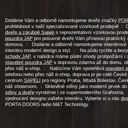
Dodáme Vám a odborně namontujeme dveře značky
POR
prohlédnout v naší specializované vzorkové prodejně : Ce
dveře a zárubně Sapeli
s reprezentativní vzorkovou prod
pouzdra JAP
pro posuvné dveře Vám přinesou praktický 
domova. : Dodáme a odborně namontujeme interiérové
interiéru moderní design a styl. : Na půdu rychle a bez
schody JAP
, v nabídce máme půdní shody protipožární 
stavební pouzdra JAP
s dopravou zdarma až do domu, ob
přes náš e-shop. : Nabízíme Vám spolehlivá
stavební 
telefonu nebo přes náš e-shop, doprava je po celé České
centrum
SAPELI
pro regiony Praha, Mladá Boleslav, Česká
náš showroom. : Skleněné stěny jako moderní prvek d
stěny a dveře
vyrobíme i ze supermoderního Grafoskla. 
sjednocení designu vašeho interiéru. Vyberte si u nás
dve
PORTA DOORS nebo M&T Technology.