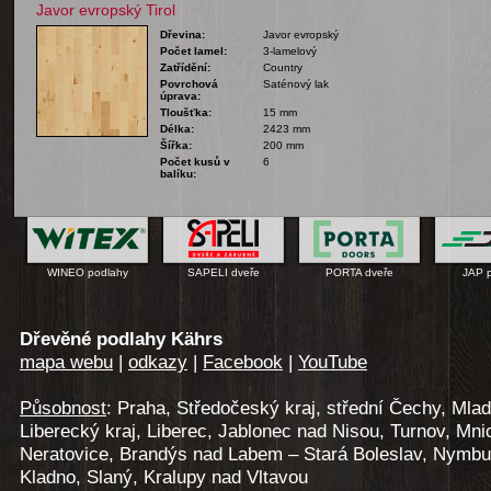
Javor evropský Tirol
Dřevina:
Javor evropský
Počet lamel:
3-lamelový
Zatřídění:
Country
Povrchová
Saténový lak
úprava:
Tloušťka:
15 mm
Délka:
2423 mm
Šířka:
200 mm
Počet kusů v
6
balíku:
WINEO podlahy
SAPELI dveře
PORTA dveře
JAP 
Dřevěné podlahy Kährs
mapa webu
|
odkazy
|
Facebook
|
YouTube
Působnost
: Praha, Středočeský kraj, střední Čechy, Mlad
Liberecký kraj, Liberec, Jablonec nad Nisou, Turnov, Mni
Neratovice, Brandýs nad Labem – Stará Boleslav, Nymbur
Kladno, Slaný, Kralupy nad Vltavou