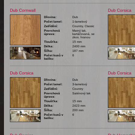
Dub Cornwall
Dub Corsica
Dřevina:
Dub
Počet lamel:
1-lamelový
Zatřídění:
Country, Classic
Povrchová
Matný lak,
úprava:
kartáčovaná, se
zkos. hranou
Tloušťka:
15 mm
Délka:
2400 mm
Šířka:
187 mm
Počet kusů v
6
balíku:
Dub Corsica
Dub Corsica
Dřevina:
Dub
Počet lamel:
3-lamelový
Zatřídění:
Country
Povrchová
Saténový lak
úprava:
Tloušťka:
15 mm
Délka:
2423 mm
Šířka:
200 mm
Počet kusů v
6
balíku: