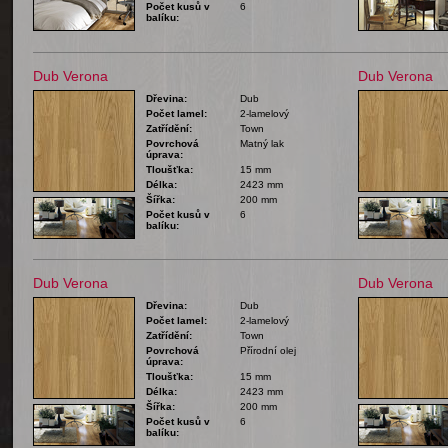
Počet kusů v
6
balíku:
Dub Verona
Dub Verona
Dřevina:
Dub
Počet lamel:
2-lamelový
Zatřídění:
Town
Povrchová
Matný lak
úprava:
Tloušťka:
15 mm
Délka:
2423 mm
Šířka:
200 mm
Počet kusů v
6
balíku:
Dub Verona
Dub Verona
Dřevina:
Dub
Počet lamel:
2-lamelový
Zatřídění:
Town
Povrchová
Přírodní olej
úprava:
Tloušťka:
15 mm
Délka:
2423 mm
Šířka:
200 mm
Počet kusů v
6
balíku: