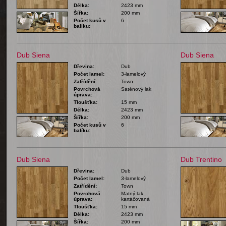
Délka:
2423 mm
Šířka:
200 mm
Počet kusů v
6
balíku:
Dub Siena
Dub Siena
Dřevina:
Dub
Počet lamel:
3-lamelový
Zatřídění:
Town
Povrchová
Saténový lak
úprava:
Tloušťka:
15 mm
Délka:
2423 mm
Šířka:
200 mm
Počet kusů v
6
balíku:
Dub Siena
Dub Trentino
Dřevina:
Dub
Počet lamel:
3-lamelový
Zatřídění:
Town
Povrchová
Matný lak,
úprava:
kartáčovaná
Tloušťka:
15 mm
Délka:
2423 mm
Šířka:
200 mm