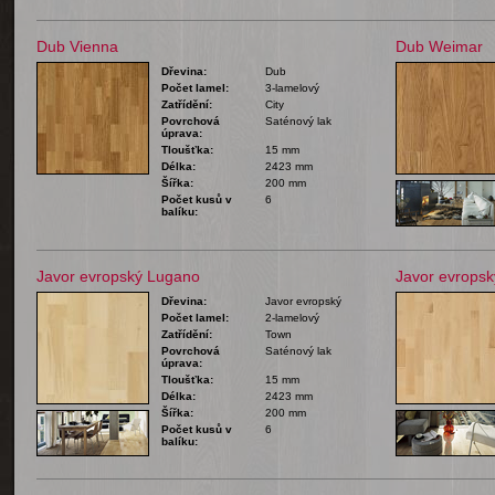
Dub Vienna
Dub Weimar
Dřevina:
Dub
Počet lamel:
3-lamelový
Zatřídění:
City
Povrchová
Saténový lak
úprava:
Tloušťka:
15 mm
Délka:
2423 mm
Šířka:
200 mm
Počet kusů v
6
balíku:
Javor evropský Lugano
Javor evropsk
Dřevina:
Javor evropský
Počet lamel:
2-lamelový
Zatřídění:
Town
Povrchová
Saténový lak
úprava:
Tloušťka:
15 mm
Délka:
2423 mm
Šířka:
200 mm
Počet kusů v
6
balíku: