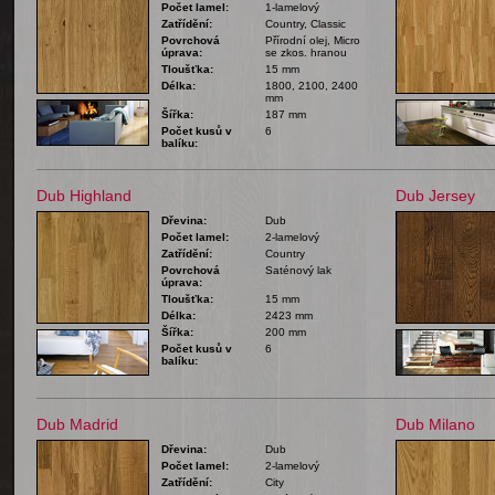
Počet lamel:
1-lamelový
Zatřídění:
Country, Classic
Povrchová
Přírodní olej, Micro
úprava:
se zkos. hranou
Tloušťka:
15 mm
Délka:
1800, 2100, 2400
mm
Šířka:
187 mm
Počet kusů v
6
balíku:
Dub Highland
Dub Jersey
Dřevina:
Dub
Počet lamel:
2-lamelový
Zatřídění:
Country
Povrchová
Saténový lak
úprava:
Tloušťka:
15 mm
Délka:
2423 mm
Šířka:
200 mm
Počet kusů v
6
balíku:
Dub Madrid
Dub Milano
Dřevina:
Dub
Počet lamel:
2-lamelový
Zatřídění:
City