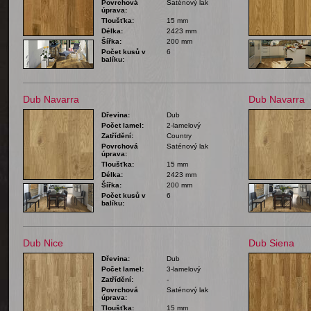
Povrchová
Saténový lak
úprava:
Tloušťka:
15 mm
Délka:
2423 mm
Šířka:
200 mm
Počet kusů v
6
balíku:
Dub Navarra
Dub Navarra
Dřevina:
Dub
Počet lamel:
2-lamelový
Zatřídění:
Country
Povrchová
Saténový lak
úprava:
Tloušťka:
15 mm
Délka:
2423 mm
Šířka:
200 mm
Počet kusů v
6
balíku:
Dub Nice
Dub Siena
Dřevina:
Dub
Počet lamel:
3-lamelový
Zatřídění:
-
Povrchová
Saténový lak
úprava:
Tloušťka:
15 mm