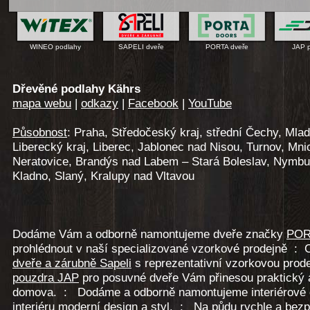
WINEO podlahy
SAPELI dveře
PORTA dveře
JAP 
Dřevěné podlahy Kährs
mapa webu
|
odkazy
|
Facebook
|
YouTube
Působnost
: Praha, Středočeský kraj, střední Čechy, Mlad
Liberecký kraj, Liberec, Jablonec nad Nisou, Turnov, Mni
Neratovice, Brandýs nad Labem – Stará Boleslav, Nymbur
Kladno, Slaný, Kralupy nad Vltavou
Dodáme Vám a odborně namontujeme dveře značky
POR
prohlédnout v naší specializované vzorkové prodejně : Ce
dveře a zárubně Sapeli
s reprezentativní vzorkovou prod
pouzdra JAP
pro posuvné dveře Vám přinesou praktický 
domova. : Dodáme a odborně namontujeme interiérové
interiéru moderní design a styl. : Na půdu rychle a bez