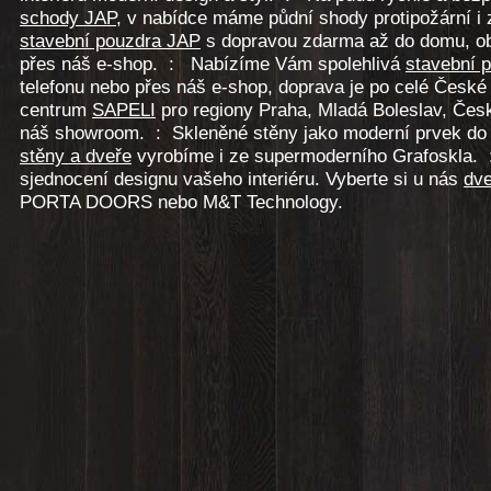
schody JAP
, v nabídce máme půdní shody protipožární 
stavební pouzdra JAP
s dopravou zdarma až do domu, ob
přes náš e-shop. : Nabízíme Vám spolehlivá
stavební 
telefonu nebo přes náš e-shop, doprava je po celé České
centrum
SAPELI
pro regiony Praha, Mladá Boleslav, Česká
náš showroom. : Skleněné stěny jako moderní prvek d
stěny a dveře
vyrobíme i ze supermoderního Grafoskla. 
sjednocení designu vašeho interiéru. Vyberte si u nás
dve
PORTA DOORS nebo M&T Technology.