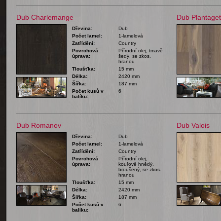
Dub Charlemange
Dub Plantaget
Dřevina:
Dub
Počet lamel:
1-lamelová
Zatřídění:
Country
Povrchová
Přírodní olej, tmavě
úprava:
šedý, se zkos.
hranou
Tloušťka:
15 mm
Délka:
2420 mm
Šířka:
187 mm
Počet kusů v
6
balíku:
Dub Romanov
Dub Valois
Dřevina:
Dub
Počet lamel:
1-lamelová
Zatřídění:
Country
Povrchová
Přírodní olej,
úprava:
kouřově hnědý,
broušený, se zkos.
hranou
Tloušťka:
15 mm
Délka:
2420 mm
Šířka:
187 mm
Počet kusů v
6
balíku: