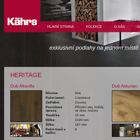
HLAVNÍ STRANA
KOLEKCE
O NÁS
N
exklusivní podlahy na jednom místě
HERITAGE
Dub Altavilla
Dub Asturian
Dřevina:
Dub
Počet lamel:
1-lamelový
Zatřídění:
Country
Povrchová
Přírodní olej, hnědý,
úprava:
se zkos. hranou
Tloušťka:
15 mm
Délka:
2420 mm
Šířka:
187 mm
Počet kusů v
6
balíku: